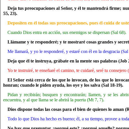
Deja tus preocupaciones al Señor, y él te mantendrá firme; nu
55, 23).
Depositen en él todas sus preocupaciones, pues él cuida de uste
Cuando Dios entra en acción, sus enemigos se dispersan (Sal 68).
Llámame y te responderé; y te mostraré cosas grandes y secreta
Me llamará, y yo le responderé, y estaré con él en la desgracia (Sal
Deja que él te instruya, grábate en la mente sus palabras (Job 2
Yo te instruiré, te enseñaré el camino, te cuidaré, seré tu consejero 
El Señor está cerca de los que lo invocan, de los que lo invoca
honran; cuando le piden ayuda, los oye y los salva (Sal 18-19).
Pidan y recibirán; busquen y encontrarán; llamen, y se les abrir
encuentra, y al que llama se le abrirá la puerta (Mt 7, 7).
Dios dispone todas las cosas para el bien de quienes lo aman (
Todo lo que Dios ha hecho es bueno; él, a su tiempo, provee a toda
No hay que preguntar ¿porqué esto? ¿porqué aquello? porque t