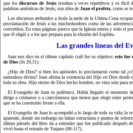
que los
discursos de Jesús
resultan a veces repetitivos y es fácil
palabras auténticas de Jesús, son obra de
Juan el profeta
, como se le
Los discursos atribuidos a Jesús la tarde de la Ultima Cena ocupan
proclamación de Jesús a las muchedumbres como de las advertencias
convirtiera. En estas páginas parece que la Iglesia entera y todo el po
que él eligió y a los que prepara para la efusión del Espíritu.
Las grandes líneas del E
Juan nos dice en el último capítulo cuál fue su objetivo:
esto fue 
de Dios
(Jn 20,31).
¿Hijo de Dios? si bien los apóstoles lo proclamaron como tal ¿c
naturaleza divina? Juan afirma la existencia del Hijo en Dios desde el
toda su obra. Hijo eterno de Dios hecho hombre, no vino solo para ens
El Evangelio de Juan es polémico. Había llegado el momento de cl
dirige a cristianos o a catecúmenos que tienen que elegir entre perte
que se ha construido frente a ella.
El Evangelio de Juan lo acompañó a lo largo de toda su vida; lo r
aparente, donde sin embargo no faltan estructuras y puntos de referenc
último párrafo del libro da a entender que fue publicado después d
vivió hasta el reinado de Trajano (98-117).