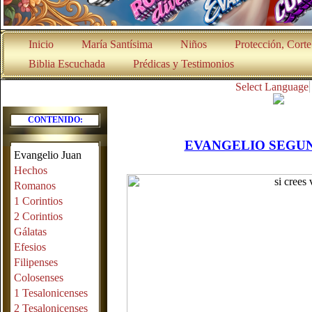
Inicio
María Santísima
Niños
Protección, Cort
Biblia Escuchada
Prédicas y Testimonios
Select Language
CONTENIDO:
EVANGELIO SEGUN
Evangelio Juan
Hechos
Romanos
1 Corintios
2 Corintios
Gálatas
Efesios
Filipenses
Colosenses
1 Tesalonicenses
2 Tesalonicenses