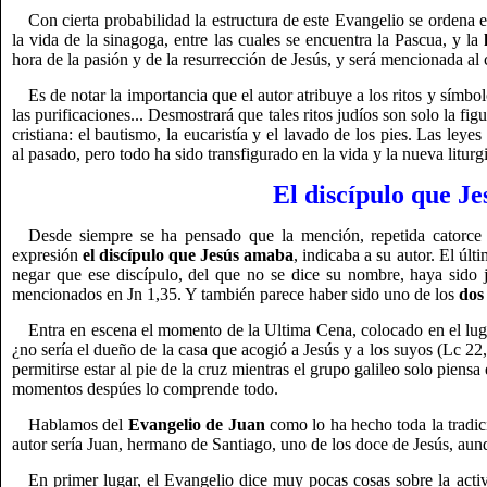
Con cierta probabilidad la estructura de este Evangelio se ordena en
la vida de la sinagoga, entre las cuales se encuentra la Pascua, y la
hora de la pasión y de la resurrección de Jesús, y será mencionada al 
Es de notar la importancia que el autor atribuye a los ritos y símbol
las purificaciones... Desmostrará que tales ritos judíos son solo la figu
cristiana: el bautismo, la eucaristía y el lavado de los pies. Las leye
al pasado, pero todo ha sido transfigurado en la vida y la nueva liturgi
El discípulo que J
Desde siempre se ha pensado que la mención, repetida catorce 
expresión
el discípulo que Jesús amaba
, indicaba a su autor. El últ
negar que ese discípulo, del que no se dice su nombre, haya sido 
mencionados en Jn 1,35. Y también parece haber sido uno de los
dos
Entra en escena el momento de la Ultima Cena, colocado en el lug
¿no sería el dueño de la casa que acogió a Jesús y a los suyos (Lc
permitirse estar al pie de la cruz mientras el grupo galileo solo piensa 
momentos despúes lo comprende todo.
Hablamos del
Evangelio de Juan
como lo ha hecho toda la tradic
autor sería Juan, hermano de Santiago, uno de los doce de Jesús, aunq
En primer lugar, el Evangelio dice muy pocas cosas sobre la activ