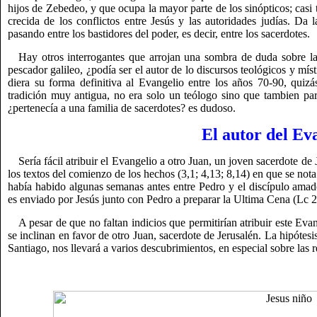
hijos de Zebedeo, y que ocupa la mayor parte de los sinópticos; casi 
crecida de los conflictos entre Jesús y las autoridades judías. Da 
pasando entre los bastidores del poder, es decir, entre los sacerdotes.
Hay otros interrogantes que arrojan una sombra de duda sobre la 
pescador galileo, ¿podía ser el autor de lo discursos teológicos y mí
diera su forma definitiva al Evangelio entre los años 70-90, quiz
tradición muy antigua, no era solo un teólogo sino que tambien par
¿pertenecía a una familia de sacerdotes? es dudoso.
El autor del Ev
Sería fácil atribuir el Evangelio a otro Juan, un joven sacerdote de 
los textos del comienzo de los hechos (3,1; 4,13; 8,14) en que se not
había habido algunas semanas antes entre Pedro y el discípulo amad
es enviado por Jesús junto con Pedro a preparar la Ultima Cena (Lc 2
A pesar de que no faltan indicios que permitirían atribuir este E
se inclinan en favor de otro Juan, sacerdote de Jerusalén. La hipótes
Santiago, nos llevará a varios descubrimientos, en especial sobre las 