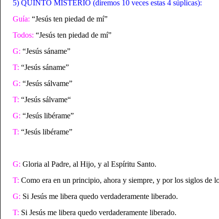
5) QUINTO MISTERIO (diremos 10 veces estas 4 súplicas):
Guía:
“Jesús ten piedad de mí”
Todos:
“Jesús ten piedad de mí”
G:
“Jesús sáname”
T:
“Jesús sáname”
G:
“Jesús sálvame”
T:
“Jesús sálvame“
G:
“Jesús libérame”
T:
“Jesús libérame”
G:
Gloria al Padre, al Hijo, y al Espíritu Santo.
T:
Como era en un principio, ahora y siempre, y por los siglos de l
G:
Si Jesús me libera quedo verdaderamente liberado.
T:
Si Jesús me libera quedo verdaderamente liberado.