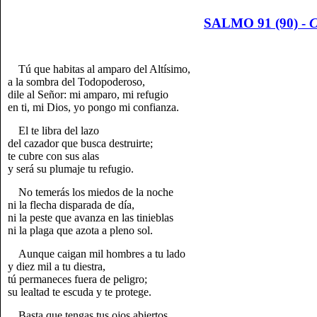
SALMO 91 (90) -
C
Tú que habitas al amparo del Altísimo,
a la sombra del Todopoderoso,
dile al Señor: mi amparo, mi refugio
en ti, mi Dios, yo pongo mi confianza.
El te libra del lazo
del cazador que busca destruirte;
te cubre con sus alas
y será su plumaje tu refugio.
No temerás los miedos de la noche
ni la flecha disparada de día,
ni la peste que avanza en las tinieblas
ni la plaga que azota a pleno sol.
Aunque caigan mil hombres a tu lado
y diez mil a tu diestra,
tú permaneces fuera de peligro;
su lealtad te escuda y te protege.
Basta que tengas tus ojos abiertos