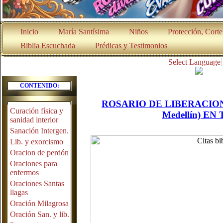
Inicio
María Santísima
Niños
Protección, Cort
Biblia Escuchada
Prédicas y Testimonios
Select Language
CONTENIDO:
ROSARIO DE LIBERACION Y
Curación física y
Medellín) E
sanidad interior
Sanación Intergen.
Lib. y exorcismo
Oracion de perdón
Oraciones para
enfermos
Oraciones Santas
llagas
Oración Milagrosa
Oración San. y lib.