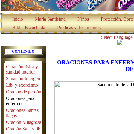
Inicio
María Santísima
Niños
Protección, Cort
Biblia Escuchada
Prédicas y Testimonios
Select Language
CONTENIDO:
ORACIONES PARA ENFERM
Curación física y
DE
sanidad interior
Sanación Intergen.
Lib. y exorcismo
Oracion de perdón
Oraciones para
enfermos
Oraciones Santas
llagas
Oración Milagrosa
Oración San. y lib.