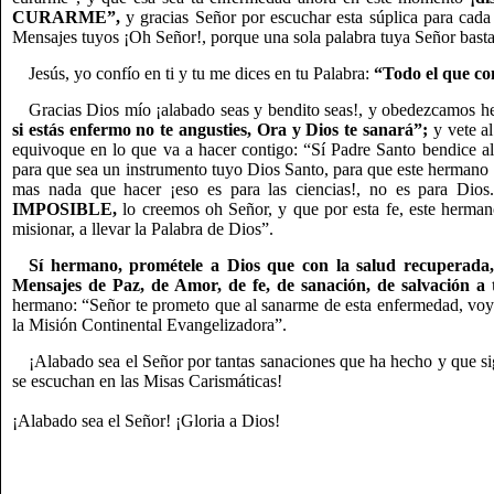
CURARME”,
y gracias Señor por escuchar esta súplica para cad
Mensajes tuyos ¡Oh Señor!, porque una sola palabra tuya Señor basta
Jesús, yo confío en ti y tu me dices en tu Palabra:
“Todo el que co
Gracias Dios mío ¡alabado seas y bendito seas!, y obedezcamos h
si estás enfermo no te angusties, Ora y Dios te sanará”;
y vete a
equivoque en lo que va a hacer contigo: “Sí Padre Santo bendice a
para que sea un instrumento tuyo Dios Santo, para que este hermano p
mas nada que hacer ¡eso es para las ciencias!, no es para Dio
IMPOSIBLE,
lo creemos oh Señor, y que por esta fe, este herman
misionar, a llevar la Palabra de Dios”.
Sí hermano, prométele a Dios que con la salud recuperada, 
Mensajes de Paz, de Amor, de fe, de sanación, de salvación a t
hermano: “Señor te prometo que al sanarme de esta enfermedad, voy a
la Misión Continental Evangelizadora”.
¡Alabado sea el Señor por tantas sanaciones que ha hecho y que si
se escuchan en las Misas Carismáticas!
¡Alabado sea el Señor! ¡Gloria a Dios!