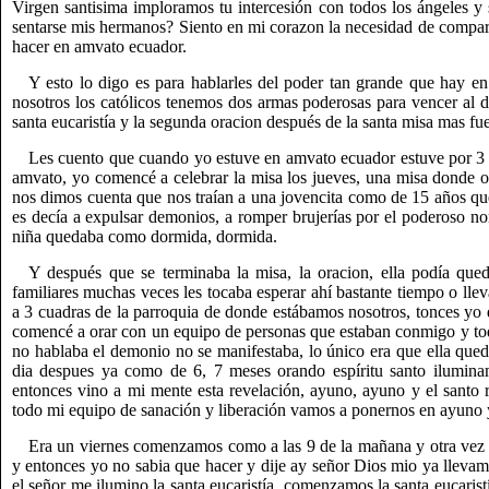
Virgen santisima imploramos tu intercesión con todos los ángeles y
sentarse mis hermanos? Siento en mi corazon la necesidad de compart
hacer en amvato ecuador.
Y esto lo digo es para hablarles del poder tan grande que hay en
nosotros los católicos tenemos dos armas poderosas para vencer al d
santa eucaristía y la segunda oracion después de la santa misa mas fuer
Les cuento que cuando yo estuve en amvato ecuador estuve por 3 
amvato, yo comencé a celebrar la misa los jueves, una misa donde o
nos dimos cuenta que nos traían a una jovencita como de 15 años q
es decía a expulsar demonios, a romper brujerías por el poderoso no
niña quedaba como dormida, dormida.
Y después que se terminaba la misa, la oracion, ella podía qu
familiares muchas veces les tocaba esperar ahí bastante tiempo o llev
a 3 cuadras de la parroquia de donde estábamos nosotros, tonces yo di
comencé a orar con un equipo de personas que estaban conmigo y tod
no hablaba el demonio no se manifestaba, lo único era que ella que
dia despues ya como de 6, 7 meses orando espíritu santo ilumin
entonces vino a mi mente esta revelación, ayuno, ayuno y el santo r
todo mi equipo de sanación y liberación vamos a ponernos en ayuno 
Era un viernes comenzamos como a las 9 de la mañana y otra vez
y entonces yo no sabia que hacer y dije ay señor Dios mio ya lleva
el señor me ilumino la santa eucaristía, comenzamos la santa eucarist