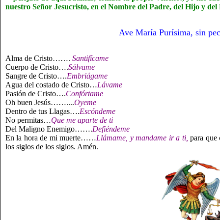
nuestro Señor Jesucristo, en el Nombre del Padre, del Hijo y del 
Ave María Purísima, sin pe
Alma de Cristo…….
Santifícame
Cuerpo de Cristo….
Sálvame
Sangre de Cristo….
Embriágame
Agua del costado de Cristo…
Lávame
Pasión de Cristo….
Confórtame
Oh buen Jesús……....
Oyeme
Dentro de tus Llagas….
Escóndeme
No permitas…
Que me aparte de ti
Del Maligno Enemigo…….
Defiéndeme
En la hora de mi muerte……
Llámame, y mandame ir a ti,
para que c
los siglos de los siglos. Amén.