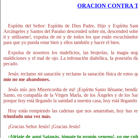
ORACION CONTRA 
Espíritu del Señor: Espíritu de Dios Padre, Hijo y Espíritu San
Arcángeles y Santos del Paraíso descended sobre mi, descended sob
ti y utilízame!, expulsa de mi y de todos los que están escuchándom
para que yo pueda estar bien y ellos también y hacer el bien.
Expulsa de nosotros los maleficios, las brujerías, la magia negr
maldiciones y el mal de ojo. La infestación diabólica, la posesión di
pecado.
Jesús: reclamo mi sanación y reclamo la sanación física de estos q
mío no me abandones.
Jesús mío ¡ten Misericordia de mi! ¡Espíritu Santo lléname, bendí
Santo, en compañía de la Virgen María, de los Ángeles y de los Santo
porque hoy está llegando la sanidad a nuestra casa, hoy está llegando 
Hoy estás rompiendo las cadenas que nos amarraban, hoy has re
triunfado una vez más.
¡Gracias Señor Jesús! ¡Gracias Jesús!
¡Aléjate de aquí Satanás, tómate tu propio veneno!, yo me cub