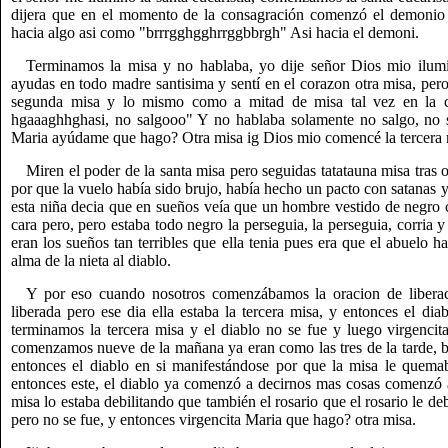
dijera que en el momento de la consagración comenzó el demonio 
hacia algo asi como "brrrgghgghrrggbbrgh" Asi hacia el demoni.
Terminamos la misa y no hablaba, yo dije señor Dios mio ilu
ayudas en todo madre santisima y sentí en el corazon otra misa, per
segunda misa y lo mismo como a mitad de misa tal vez en la c
hgaaaghhghasi, no salgooo" Y no hablaba solamente no salgo, no s
Maria ayúdame que hago? Otra misa ig Dios mio comencé la tercera mi
Miren el poder de la santa misa pero seguidas tatatauna misa tras 
por que la vuelo había sido brujo, había hecho un pacto con satanas y 
esta niña decia que en sueños veía que un hombre vestido de negro c
cara pero, pero estaba todo negro la perseguia, la perseguia, corria y
eran los sueños tan terribles que ella tenia pues era que el abuelo 
alma de la nieta al diablo.
Y por eso cuando nosotros comenzábamos la oracion de liberaci
liberada pero ese dia ella estaba la tercera misa, y entonces el di
terminamos la tercera misa y el diablo no se fue y luego virgenci
comenzamos nueve de la mañana ya eran como las tres de la tarde, 
entonces el diablo en si manifestándose por que la misa le quema
entonces este, el diablo ya comenzó a decirnos mas cosas comenzó a
misa lo estaba debilitando que también el rosario que el rosario le de
pero no se fue, y entonces virgencita Maria que hago? otra misa.