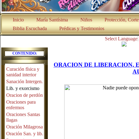
Inicio
María Santísima
Niños
Protección, Cort
Biblia Escuchada
Prédicas y Testimonios
Select Language
CONTENIDO:
ORACION DE LIBERACION, 
Curación física y
A
sanidad interior
Sanación Intergen.
Lib. y exorcismo
Oracion de perdón
Oraciones para
enfermos
Oraciones Santas
llagas
Oración Milagrosa
Oración San. y lib.