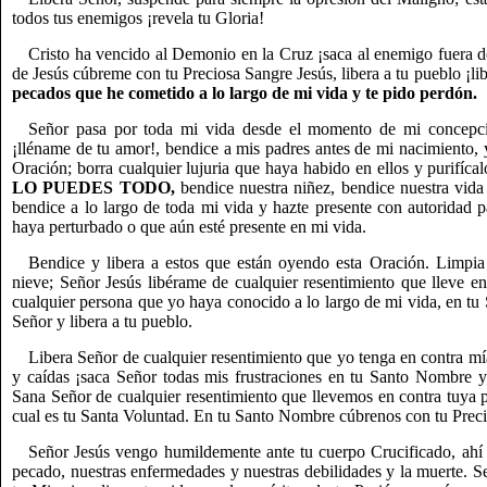
todos tus enemigos ¡revela tu Gloria!
Cristo ha vencido al Demonio en la Cruz ¡saca al enemigo fuera d
de Jesús cúbreme con tu Preciosa Sangre Jesús, libera a tu pueblo ¡li
pecados que he cometido a lo largo de mi vida y te pido perdón.
Señor pasa por toda mi vida desde el momento de mi concepc
¡lléname de tu amor!, bendice a mis padres antes de mi nacimiento, 
Oración; borra cualquier lujuria que haya habido en ellos y purifí
LO PUEDES TODO,
bendice nuestra niñez, bendice nuestra vida
bendice a lo largo de toda mi vida y hazte presente con autoridad p
haya perturbado o que aún esté presente en mi vida.
Bendice y libera a estos que están oyendo esta Oración. Limpi
nieve; Señor Jesús libérame de cualquier resentimiento que lleve e
cualquier persona que yo haya conocido a lo largo de mi vida, en t
Señor y libera a tu pueblo.
Libera Señor de cualquier resentimiento que yo tenga en contra mía
y caídas ¡saca Señor todas mis frustraciones en tu Santo Nombre y
Sana Señor de cualquier resentimiento que llevemos en contra tuya p
cual es tu Santa Voluntad. En tu Santo Nombre cúbrenos con tu Preci
Señor Jesús vengo humildemente ante tu cuerpo Crucificado, ahí d
pecado, nuestras enfermedades y nuestras debilidades y la muerte.