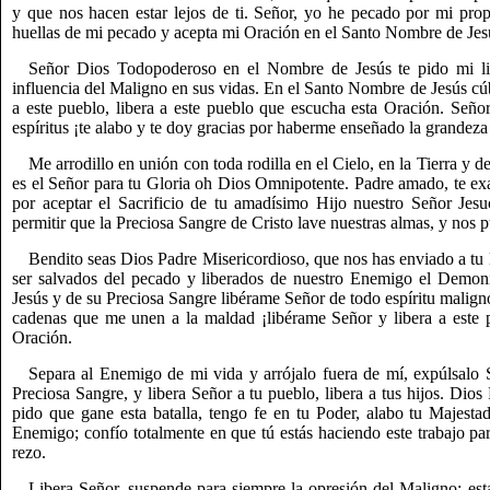
y que nos hacen estar lejos de ti. Señor, yo he pecado por mi prop
huellas de mi pecado y acepta mi Oración en el Santo Nombre de Jes
Señor Dios Todopoderoso en el Nombre de Jesús te pido mi libe
influencia del Maligno en sus vidas. En el Santo Nombre de Jesús cú
a este pueblo, libera a este pueblo que escucha esta Oración. Señ
espíritus ¡te alabo y te doy gracias por haberme enseñado la grandez
Me arrodillo en unión con toda rodilla en el Cielo, en la Tierra y d
es el Señor para tu Gloria oh Dios Omnipotente. Padre amado, te exa
por aceptar el Sacrificio de tu amadísimo Hijo nuestro Señor Jesu
permitir que la Preciosa Sangre de Cristo lave nuestras almas, y nos 
Bendito seas Dios Padre Misericordioso, que nos has enviado a tu
ser salvados del pecado y liberados de nuestro Enemigo el Demo
Jesús y de su Preciosa Sangre libérame Señor de todo espíritu malign
cadenas que me unen a la maldad ¡libérame Señor y libera a este p
Oración.
Separa al Enemigo de mi vida y arrójalo fuera de mí, expúlsal
Preciosa Sangre, y libera Señor a tu pueblo, libera a tus hijos. Di
pido que gane esta batalla, tengo fe en tu Poder, alabo tu Majesta
Enemigo; confío totalmente en que tú estás haciendo este trabajo pa
rezo.
Libera Señor, suspende para siempre la opresión del Maligno; est